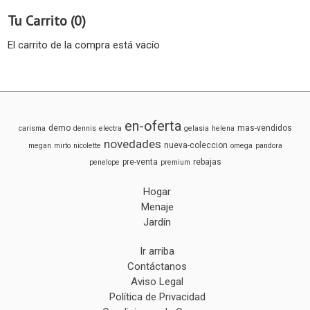
Tu Carrito (0)
El carrito de la compra está vacío
en-oferta
demo
mas-vendidos
carisma
dennis
electra
gelasia
helena
novedades
nueva-coleccion
megan
mirto
nicolette
omega
pandora
pre-venta
rebajas
penelope
premium
Hogar
Menaje
Jardín
Ir arriba
Contáctanos
Aviso Legal
Política de Privacidad